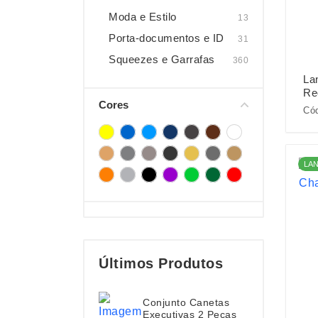
Moda e Estilo
13
Porta-documentos e ID
31
Squeezes e Garrafas
360
La
Re
Cores
Cód
LA
Últimos Produtos
Conjunto Canetas
Executivas 2 Peças