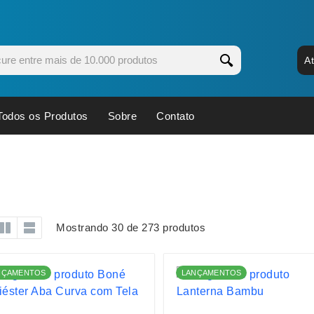
A
Todos os Produtos
Sobre
Contato
s
Copos
Estojos
Cozinha
Ferrament
dores
Cuidados Pessoais
Fones de 
Escritório
Guarda-Ch
Mostrando 30 de 273 produtos
s
Espelhos
Informática
os
Esporte
Kit Churra
NÇAMENTOS
LANÇAMENTOS
os Executivos
Esporte e Jogos
Kit Queijo
Esteiras
Lanternas 