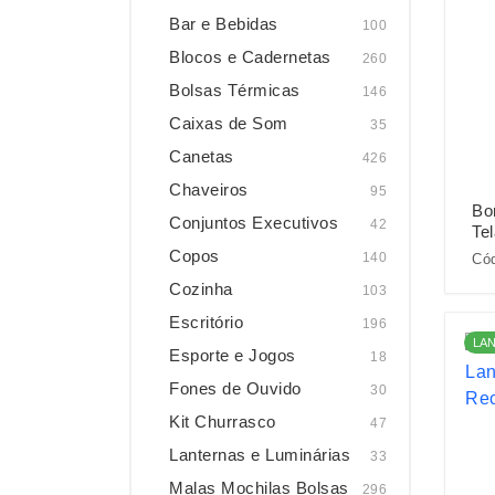
Bar e Bebidas
100
Blocos e Cadernetas
260
Bolsas Térmicas
146
Caixas de Som
35
Canetas
426
Chaveiros
95
Bo
Conjuntos Executivos
42
Tel
Copos
140
Cód
Cozinha
103
Escritório
196
LA
Esporte e Jogos
18
Fones de Ouvido
30
Kit Churrasco
47
Lanternas e Luminárias
33
Malas Mochilas Bolsas
296