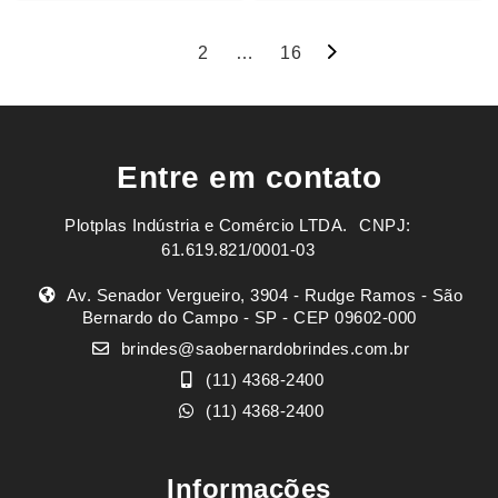
Navegação
1
2
…
16
por
posts
Entre em contato
Plotplas Indústria e Comércio LTDA. ㅤㅤㅤ CNPJ:
61.619.821/0001-03
Av. Senador Vergueiro, 3904 - Rudge Ramos - São
Bernardo do Campo - SP - CEP 09602-000
brindes@saobernardobrindes.com.br
(11) 4368-2400
(11) 4368-2400
Informações