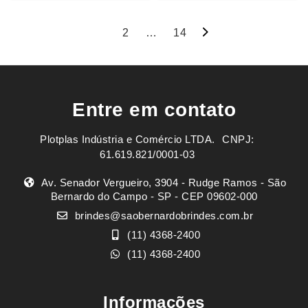
Navegação
1
2
…
14
por
posts
Entre em contato
Plotplas Indústria e Comércio LTDA. ㅤㅤㅤ CNPJ:
61.619.821/0001-03
Av. Senador Vergueiro, 3904 - Rudge Ramos - São
Bernardo do Campo - SP - CEP 09602-000
brindes@saobernardobrindes.com.br
(11) 4368-2400
(11) 4368-2400
Informações