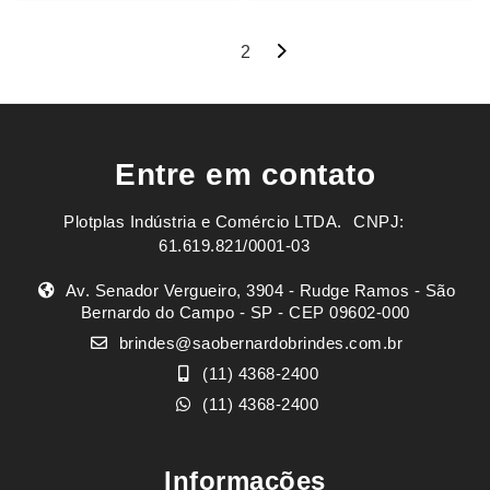
Navegação
1
2
por
posts
Entre em contato
Plotplas Indústria e Comércio LTDA. ㅤㅤㅤ CNPJ:
61.619.821/0001-03
Av. Senador Vergueiro, 3904 - Rudge Ramos - São
Bernardo do Campo - SP - CEP 09602-000
brindes@saobernardobrindes.com.br
(11) 4368-2400
(11) 4368-2400
Informações