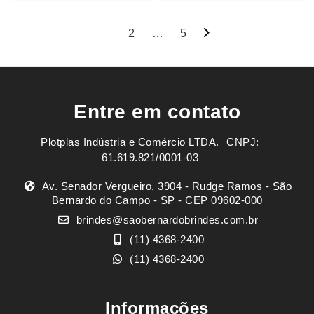
Navegação
1
2
…
5
por
posts
Entre em contato
Plotplas Indústria e Comércio LTDA. ㅤㅤㅤ CNPJ:
61.619.821/0001-03
Av. Senador Vergueiro, 3904 - Rudge Ramos - São
Bernardo do Campo - SP - CEP 09602-000
brindes@saobernardobrindes.com.br
(11) 4368-2400
(11) 4368-2400
Informações