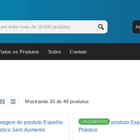
A
Todos os Produtos
Sobre
Contato
s
Copos
Estojos
Cozinha
Ferrament
dores
Cuidados Pessoais
Fones de 
Escritório
Guarda-Ch
Mostrando 30 de 48 produtos
s
Espelhos
Informática
os
Esporte
Kit Churra
LANÇAMENTOS
os Executivos
Esporte e Jogos
Kit Queijo
Esteiras
Lanternas 