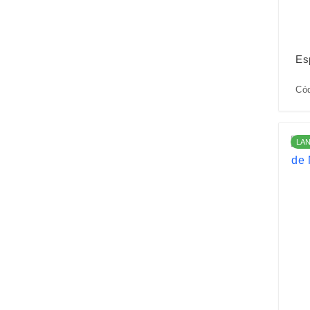
Es
Cód
LA