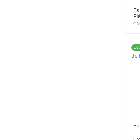
Es
Plá
Cód
LA
Es
Cód