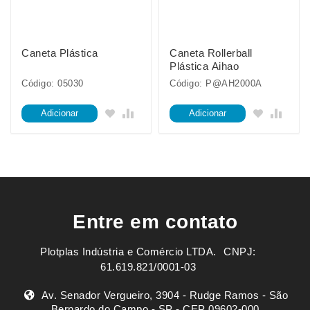
Caneta Plástica
Caneta Rollerball
Plástica Aihao
Código: 05030
Código: P@AH2000A
Adicionar
Adicionar
Entre em contato
Plotplas Indústria e Comércio LTDA. ㅤㅤㅤ CNPJ:
61.619.821/0001-03
Av. Senador Vergueiro, 3904 - Rudge Ramos - São
Bernardo do Campo - SP - CEP 09602-000