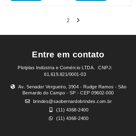
Navegação
1
2
por
posts
Entre em contato
Plotplas Indústria e Comércio LTDA. ㅤㅤㅤ CNPJ:
61.619.821/0001-03
Av. Senador Vergueiro, 3904 - Rudge Ramos - São
Bernardo do Campo - SP - CEP 09602-000
brindes@saobernardobrindes.com.br
(11) 4368-2400
(11) 4368-2400