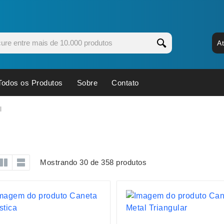
A
Todos os Produtos
Sobre
Contato
s
Copos
Estojos
l
Cozinha
Ferrament
dores
Cuidados Pessoais
Fones de 
Escritório
Guarda-Ch
Mostrando 30 de 358 produtos
s
Espelhos
Informática
os
Esporte
Kit Churra
os Executivos
Esporte e Jogos
Kit Queijo
Esteiras
Lanternas 