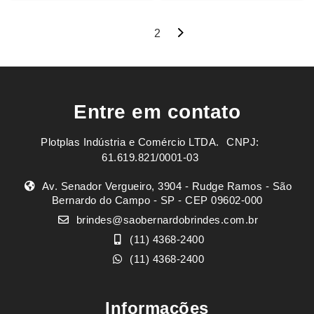
Navegação
1
2
por
posts
Entre em contato
Plotplas Indústria e Comércio LTDA. ㅤㅤㅤ CNPJ:
61.619.821/0001-03
Av. Senador Vergueiro, 3904 - Rudge Ramos - São
Bernardo do Campo - SP - CEP 09602-000
brindes@saobernardobrindes.com.br
(11) 4368-2400
(11) 4368-2400
Informações