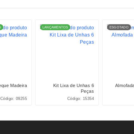
S
LANÇAMENTOS
ESGOTADO
eque Madeira
Kit Lixa de Unhas 6
Almofad
Peças
Código: 09255
Código: 15354