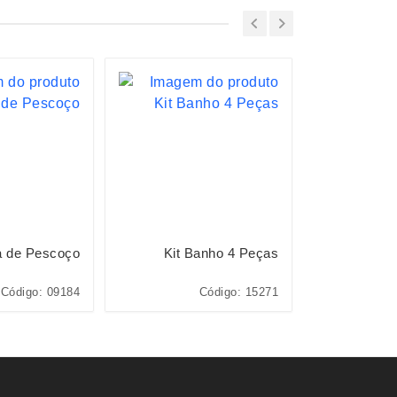
a de Pescoço
Kit Banho 4 Peças
Escov
Código: 09184
Código: 15271
Cód