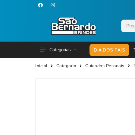
Categorias
DIA DOS PAIS
Acessórios p/ Celular
Caneca
Inicial
Categoria
Cuidados Pessoais
Acessórios para Carros
Canetas
Bar e Bebidas
Carrega
Blocos e Cadernetas
Casa
Bolsas Térmicas
Chapéu
Bonés
Chaveir
Brinquedos
Conjunt
Caixas de Som
Cooler