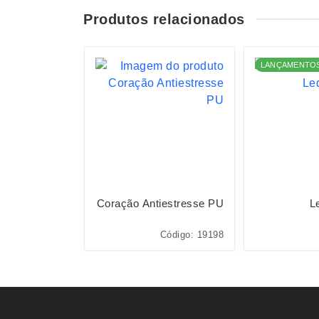
Produtos relacionados
LANÇAMENTO
cova Elétrica
Coração Antiestresse PU
L
digo: P$F5002
Código: 19198