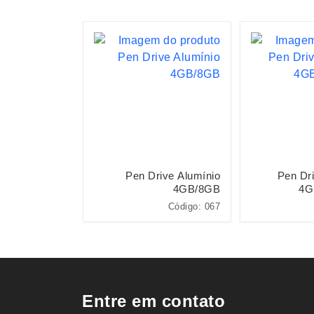
Drive Gancho
Pen Drive Alumínio
Pen Dri
4GB/8GB
4GB/8GB
4G
Código: 0072
Código: 067
Entre em contato