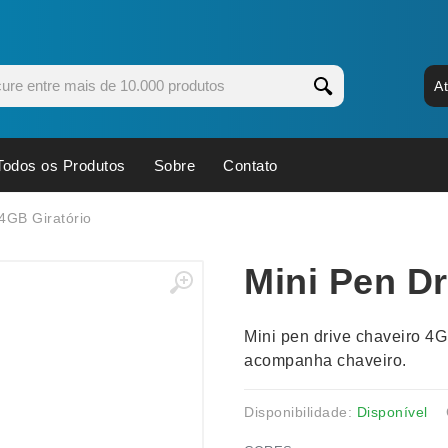
A
Todos os Produtos
Sobre
Contato
s
Copos
Estojos
 4GB Giratório
Cozinha
Ferrament
Mini Pen Dr
dores
Cuidados Pessoais
Fones de 
Escritório
Guarda-Ch
Mini pen drive chaveiro 4G
s
Espelhos
Informática
acompanha chaveiro.
os
Esporte
Kit Churra
os Executivos
Esporte e Jogos
Kit Queijo
Disponibilidade:
Disponível
Esteiras
Lanternas 