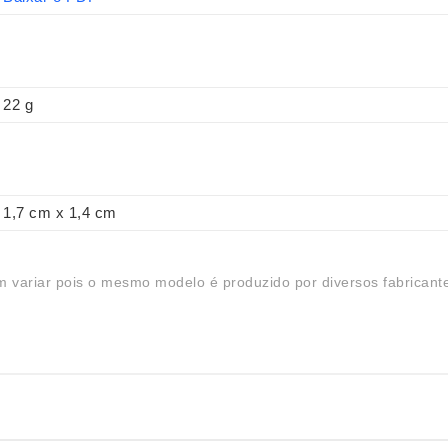
22 g
1,7 cm x 1,4 cm
 variar pois o mesmo modelo é produzido por diversos fabricant