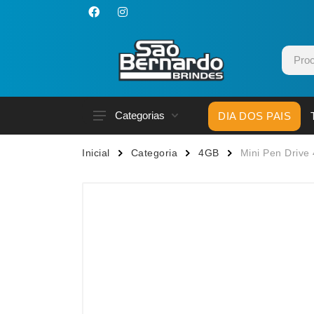
Categorias
DIA DOS PAIS
Acessórios p/ Celular
Caneca
Inicial
Categoria
4GB
Mini Pen Drive
Acessórios para Carros
Canetas
Bar e Bebidas
Carrega
Blocos e Cadernetas
Casa
Bolsas Térmicas
Chapéu
Bonés
Chaveir
Brinquedos
Conjunt
Caixas de Som
Cooler