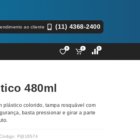
(11) 4368-2400
tendimento ao cliente
0
0
0
Lápis e Lapiseiras
Nécessa
as
Leques
Pastas
tico 480ml
Ouvido
Linha Ecológica
Pen Dri
uva
Linha Feminina
Petisqu
 plástico colorido, tampa rosquável com
 e Telefonia
Linha Masculina
Pets
gurança, basta pressionar e girar a parte
sco
Malas Mochilas Bolsas
Plaquin
uto.
Microfones
Porta C
e Luminárias
Moda e Estilo
Porta Re
Código: P@18574