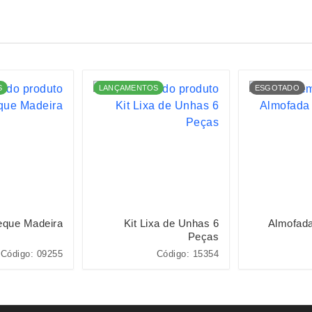
S
LANÇAMENTOS
ESGOTADO
eque Madeira
Kit Lixa de Unhas 6
Almofad
Peças
Código: 09255
Código: 15354