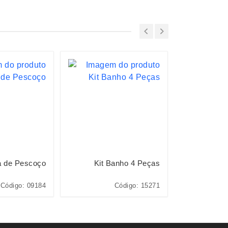
a de Pescoço
Kit Banho 4 Peças
Escov
Código: 09184
Código: 15271
Cód