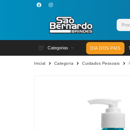
Categorias
DIA DOS PAIS
Acessórios p/ Celular
Caneca
Inicial
Categoria
Cuidados Pessoais
Acessórios para Carros
Canetas
Bar e Bebidas
Carrega
Blocos e Cadernetas
Casa
Bolsas Térmicas
Chapéu
Bonés
Chaveir
Brinquedos
Conjunt
Caixas de Som
Cooler