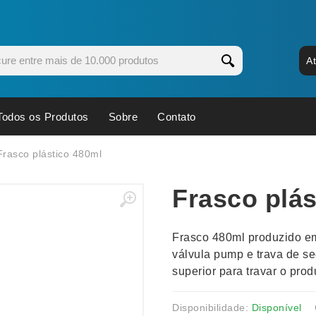
A
Todos os Produtos
Sobre
Contato
s
Copos
Estojos
Frasco plástico 480ml
Cozinha
Ferrament
Frasco plás
dores
Cuidados Pessoais
Fones de 
Escritório
Guarda-Ch
Frasco 480ml produzido em
s
Espelhos
Informática
válvula pump e trava de se
os
Esporte
Kit Churra
superior para travar o prod
os Executivos
Esporte e Jogos
Kit Queijo
Esteiras
Lanternas 
Disponibilidade:
Disponível