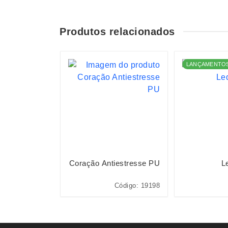
Produtos relacionados
LANÇAMENTO
cova Elétrica
Coração Antiestresse PU
L
digo: P$F5002
Código: 19198