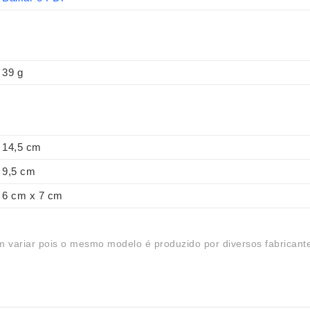
39 g
14,5 cm
9,5 cm
6 cm x 7 cm
 variar pois o mesmo modelo é produzido por diversos fabricant