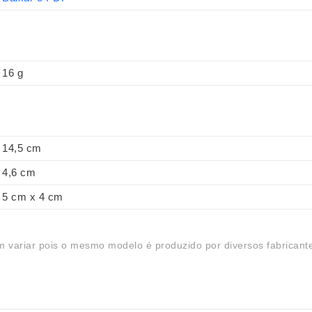
16 g
14,5 cm
4,6 cm
5 cm x 4 cm
 variar pois o mesmo modelo é produzido por diversos fabricant