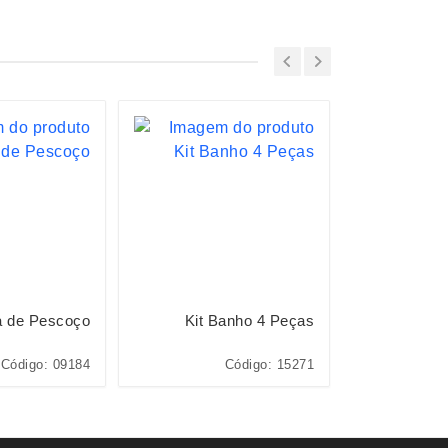
a de Pescoço
Kit Banho 4 Peças
Escov
Código: 09184
Código: 15271
Cód