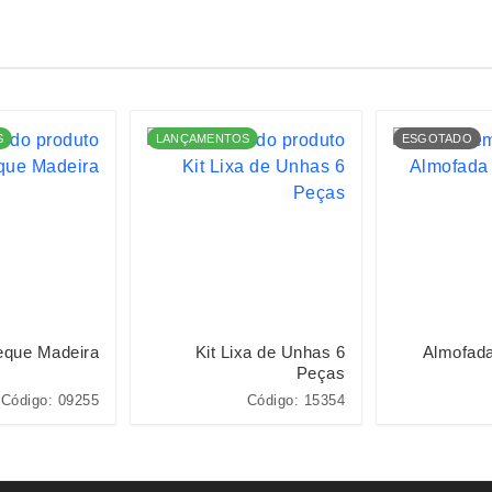
S
LANÇAMENTOS
ESGOTADO
eque Madeira
Kit Lixa de Unhas 6
Almofad
Peças
Código: 09255
Código: 15354