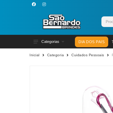
Categorias
DIA DOS PAIS
Acessórios p/ Celular
Caneca
Inicial
Categoria
Cuidados Pessoais
Acessórios para Carros
Canetas
Bar e Bebidas
Carrega
Blocos e Cadernetas
Casa
Bolsas Térmicas
Chapéu
Bonés
Chaveir
Brinquedos
Conjunt
Caixas de Som
Cooler