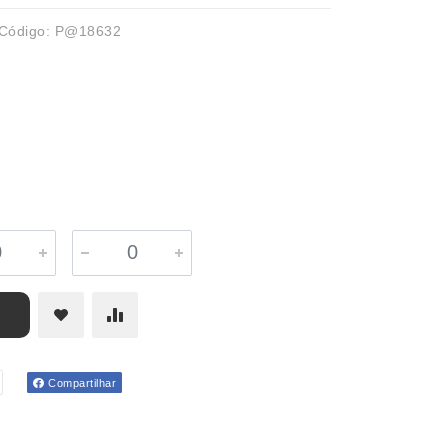
Código: P@18632
Compartilhar