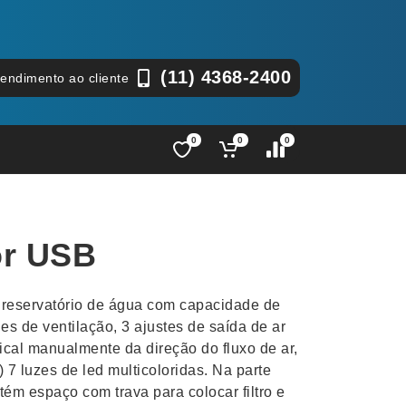
(11) 4368-2400
tendimento ao cliente
0
0
0
Lápis e Lapiseiras
Nécessa
as
Leques
Pastas
or USB
Ouvido
Linha Ecológica
Pen Dri
uva
Linha Feminina
Petisqu
reservatório de água com capacidade de
 e Telefonia
Linha Masculina
Pets
es de ventilação, 3 ajustes de saída de ar
sco
Malas Mochilas Bolsas
Plaquin
tical manualmente da direção do fluxo de ar,
Microfones
Porta C
) 7 luzes de led multicoloridas. Na parte
tém espaço com trava para colocar filtro e
e Luminárias
Moda e Estilo
Porta Re