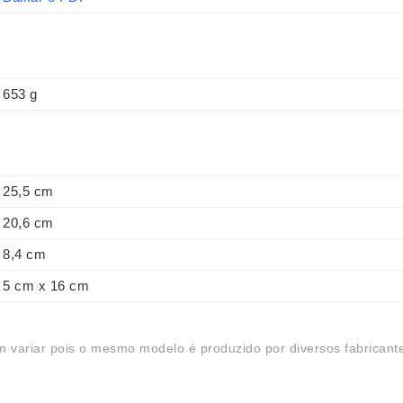
653 g
25,5 cm
20,6 cm
8,4 cm
5 cm x 16 cm
 variar pois o mesmo modelo é produzido por diversos fabricant