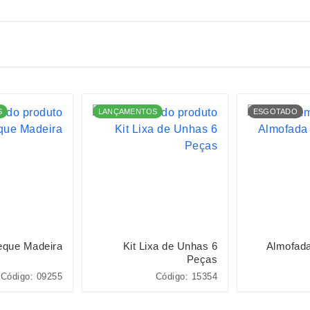
S
LANÇAMENTOS
ESGOTADO
eque Madeira
Kit Lixa de Unhas 6
Almofad
Peças
Código: 09255
Código: 15354