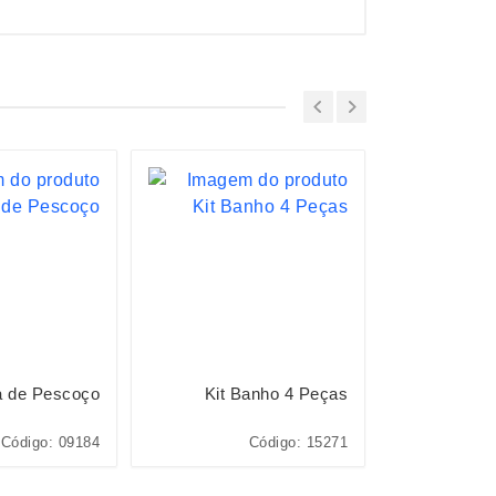
a de Pescoço
Kit Banho 4 Peças
Escov
Código: 09184
Código: 15271
Cód