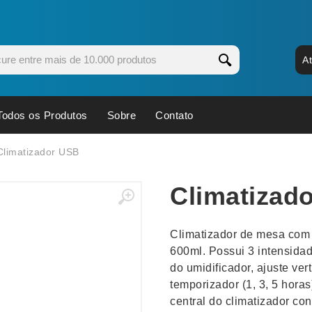
A
Todos os Produtos
Sobre
Contato
s
Copos
Estojos
Climatizador USB
Cozinha
Ferrament
Climatizad
dores
Cuidados Pessoais
Fones de 
Escritório
Guarda-Ch
Climatizador de mesa com 
s
Espelhos
Informática
600ml. Possui 3 intensidad
os
Esporte
Kit Churra
do umidificador, ajuste ver
os Executivos
Esporte e Jogos
Kit Queijo
temporizador (1, 3, 5 horas
central do climatizador con
Esteiras
Lanternas 