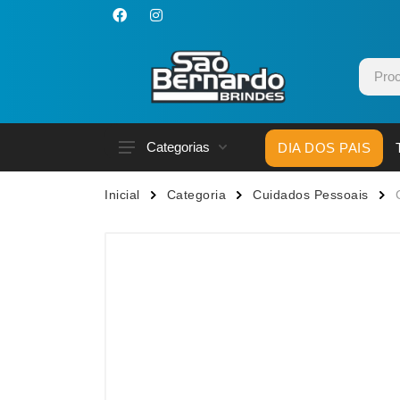
Categorias
DIA DOS PAIS
Acessórios p/ Celular
Caneca
Inicial
Categoria
Cuidados Pessoais
Acessórios para Carros
Canetas
Bar e Bebidas
Carrega
Blocos e Cadernetas
Casa
Bolsas Térmicas
Chapéu
Bonés
Chaveir
Brinquedos
Conjunt
Caixas de Som
Cooler