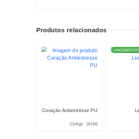
Produtos relacionados
LANÇAMENTO
cova Elétrica
Coração Antiestresse PU
L
digo: P$F5002
Código: 19198