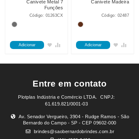
Canivete Metal 7
Canivete Madeira
Funções
Código: 01263CX
Código: 02487
Adicionar
Adicionar
Entre em contato
Plotplas Indústria e Comércio LTDA. ㅤㅤㅤ CNPJ:
61.619.821/0001-03
Av. Senador Vergueiro, 3904 - Rudge Ramos - São
Bernardo do Campo - SP - CEP 09602-000
brindes@saobernardobrindes.com.br