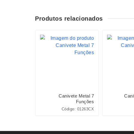
Produtos relacionados
e de Metal 11
Canivete Metal 7
Cani
funções
Funções
Código: 10693
Código: 01263CX