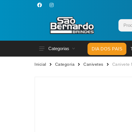
Categorias
DIA DOS PAIS
Acessórios p/ Celular
Caneca
Inicial
Categoria
Canivetes
Canivete 
Acessórios para Carros
Canetas
Bar e Bebidas
Carrega
Blocos e Cadernetas
Casa
Bolsas Térmicas
Chapéu
Bonés
Chaveir
Brinquedos
Conjunt
Caixas de Som
Cooler