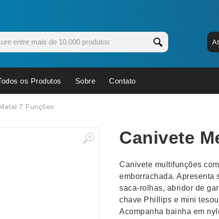
A
Todos os Produtos
Sobre
Contato
s
Copos
Estojos
Metal 7 Funções
Cozinha
Ferrament
Canivete M
dores
Cuidados Pessoais
Fones de 
Escritório
Guarda-Ch
Canivete multifunções com 
s
Espelhos
Informática
emborrachada. Apresenta se
os
Esporte
Kit Churra
saca-rolhas, abridor de gar
os Executivos
Esporte e Jogos
Kit Queijo
chave Phillips e mini tesou
Acompanha bainha em nylo
Esteiras
Lanternas 