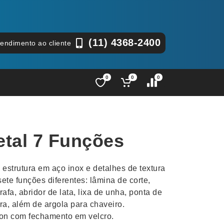
(11) 4368-2400
tendimento ao cliente
0
0
0
Lápis e Lapiseiras
Nécessa
as
Leques
Pastas
etal 7 Funções
Ouvido
Linha Ecológica
Pen Dri
uva
Linha Feminina
Petisqu
estrutura em aço inox e detalhes de textura
 e Telefonia
Linha Masculina
Pets
te funções diferentes: lâmina de corte,
sco
Malas Mochilas Bolsas
Plaquin
rafa, abridor de lata, lixa de unha, ponta de
Microfones
Porta C
ra, além de argola para chaveiro.
n com fechamento em velcro.
e Luminárias
Moda e Estilo
Porta Re