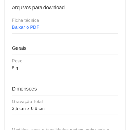
Arquivos para download
Ficha técnica
Baixar o PDF
Gerais
Peso
8 g
Dimensões
Gravação Total
3,5 cm x 0,9 cm
Medidas, peso e tonalidades podem variar pois o