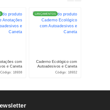
S
LANÇAMENTOS
LANÇAMENTO
notações com
Caderno Ecológico com
Cader
vos e Caneta
Autoadesivos e Caneta
Código: 18938
Código: 18932
ewsletter