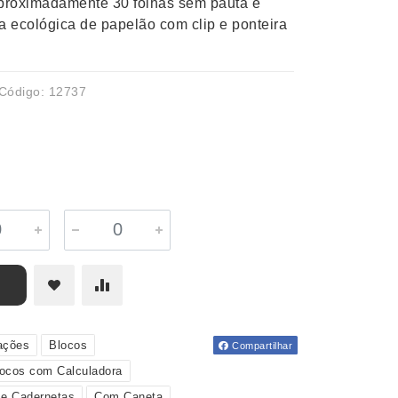
proximadamente 30 folhas sem pauta e
a ecológica de papelão com clip e ponteira
Código: 12737
ações
Blocos
Compartilhar
ocos com Calculadora
 e Cadernetas
Com Caneta