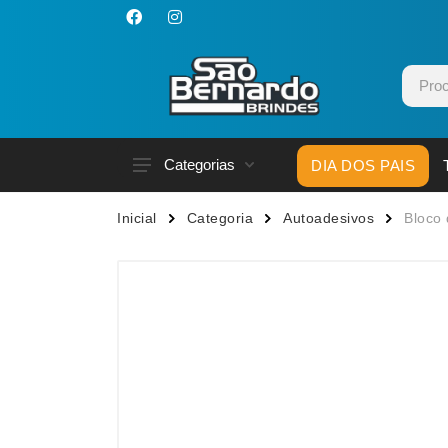
Categorias
DIA DOS PAIS
Acessórios p/ Celular
Caneca
Inicial
Categoria
Autoadesivos
Bloco
Acessórios para Carros
Canetas
Bar e Bebidas
Carrega
Blocos e Cadernetas
Casa
Bolsas Térmicas
Chapéu
Bonés
Chaveir
Brinquedos
Conjunt
Caixas de Som
Cooler