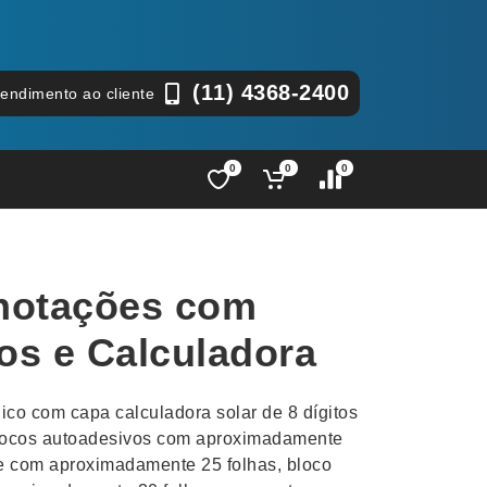
(11) 4368-2400
tendimento ao cliente
0
0
0
Lápis e Lapiseiras
Nécessa
as
Leques
Pastas
notações com
Ouvido
Linha Ecológica
Pen Dri
uva
Linha Feminina
Petisqu
os e Calculadora
 e Telefonia
Linha Masculina
Pets
sco
Malas Mochilas Bolsas
Plaquin
co com capa calculadora solar de 8 dígitos
Microfones
Porta C
blocos autoadesivos com aproximadamente
de com aproximadamente 25 folhas, bloco
e Luminárias
Moda e Estilo
Porta Re