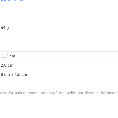
54 g
11,3 cm
2,6 cm
8 cm x 1,5 cm
 variar pois o mesmo modelo é produzido por diversos fabricant