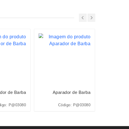
dor de Barba
Aparador de Barba
Apara
igo: P@03080
Código: P@03080
Cód