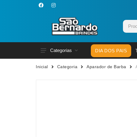
Categorias
DIA DOS PAIS
Acessórios p/ Celular
Caneca
Inicial
Categoria
Aparador de Barba
Acessórios para Carros
Canetas
Bar e Bebidas
Carrega
Blocos e Cadernetas
Casa
Bolsas Térmicas
Chapéu
Bonés
Chaveir
Brinquedos
Conjunt
Caixas de Som
Cooler