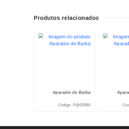
Produtos relacionados
dor de Barba
Aparador de Barba
Apara
igo: P@03080
Código: P@03080
Cód