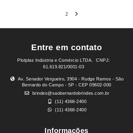
Navegação
1
2
por
posts
Entre em contato
Plotplas Indústria e Comércio LTDA. ㅤㅤㅤ CNPJ:
61.619.821/0001-03
Av. Senador Vergueiro, 3904 - Rudge Ramos - São
Bernardo do Campo - SP - CEP 09602-000
brindes@saobernardobrindes.com.br
(11) 4368-2400
(11) 4368-2400
Informações