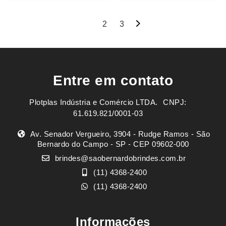
Navegação
1
2
3
por
posts
Entre em contato
Plotplas Indústria e Comércio LTDA. ㅤㅤㅤ CNPJ:
61.619.821/0001-03
Av. Senador Vergueiro, 3904 - Rudge Ramos - São
Bernardo do Campo - SP - CEP 09602-000
brindes@saobernardobrindes.com.br
(11) 4368-2400
(11) 4368-2400
Informações