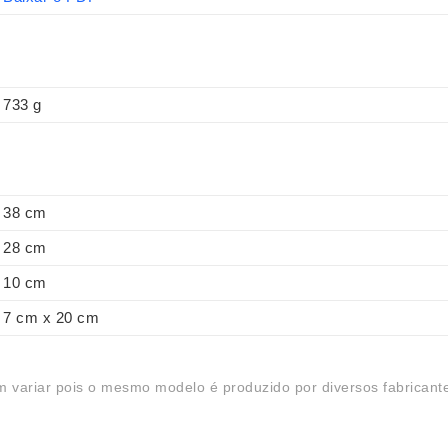
733 g
38 cm
28 cm
10 cm
7 cm x 20 cm
 variar pois o mesmo modelo é produzido por diversos fabricant