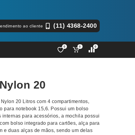
(11) 4368-2400
tendimento ao cliente
0
0
0
Lápis e Lapiseiras
Nécessa
as
Leques
Pastas
 Nylon 20
Ouvido
Linha Ecológica
Pen Dri
uva
Linha Feminina
Petisqu
Nylon 20 Litros com 4 compartimentos,
 e Telefonia
Linha Masculina
Pets
so para notebook 15,6. Possui um bolso
sco
Malas Mochilas Bolsas
Plaquin
s internas para acessórios, a mochila possui
Microfones
Porta C
com bolso integrado para cartões, alça para
m e duas alças de mãos, sendo um delas
e Luminárias
Moda e Estilo
Porta Re