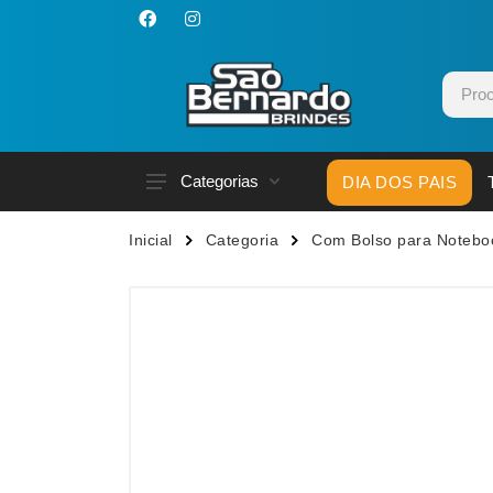
Categorias
DIA DOS PAIS
Acessórios p/ Celular
Caneca
Inicial
Categoria
Com Bolso para Notebo
Acessórios para Carros
Canetas
Bar e Bebidas
Carrega
Blocos e Cadernetas
Casa
Bolsas Térmicas
Chapéu
Bonés
Chaveir
Brinquedos
Conjunt
Caixas de Som
Cooler