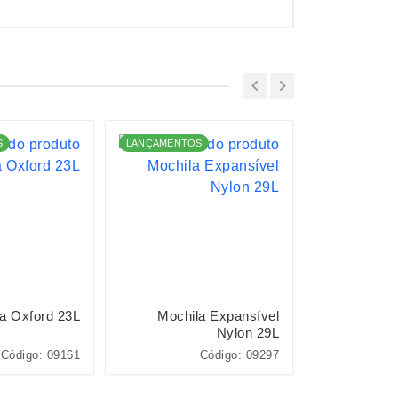
S
LANÇAMENTOS
LANÇAMENTO
a Oxford 23L
Mochila Expansível
Mochil
Nylon 29L
Código: 09161
Código: 09297