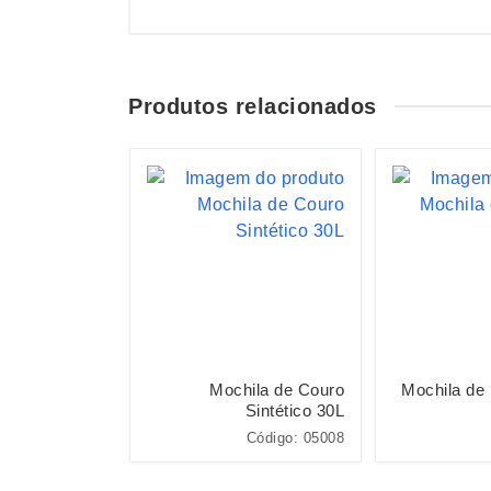
Produtos relacionados
S
Poliéster 20L
Mochila de Couro
Mochila de 
Sintético 30L
Código: 15427
Código: 05008