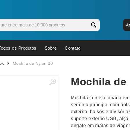
A
Todos os Produtos
Sobre
Contato
s
Copos
Estojos
ok
Mochila de Nylon 20
Cozinha
Ferrament
Mochila de
dores
Cuidados Pessoais
Fones de 
Escritório
Guarda-Ch
Mochila confeccionada em 
s
Espelhos
Informática
sendo o principal com bol
os
Esporte
Kit Churra
externo, bolsos e divisória
os Executivos
Esporte e Jogos
Kit Queijo
suporte externo USB, alça 
engate em malas de viage
Esteiras
Lanternas 