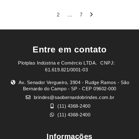
Navegação
1
2
…
7
por
posts
Entre em contato
Plotplas Indústria e Comércio LTDA. ㅤㅤㅤ CNPJ:
61.619.821/0001-03
Av. Senador Vergueiro, 3904 - Rudge Ramos - São
Bernardo do Campo - SP - CEP 09602-000
brindes@saobernardobrindes.com.br
(11) 4368-2400
(11) 4368-2400
Informações