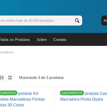
A
Todos os Produtos
Sobre
Contato
s
Copos
Estojos
arcadora
Cozinha
Ferrament
dores
Cuidados Pessoais
Fones de 
Escritório
Guarda-Ch
Mostrando 3 de 3 produtos
s
Espelhos
Informática
os
Esporte
Kit Churra
NÇAMENTOS
LANÇAMENTOS
os Executivos
Esporte e Jogos
Kit Queijo
Esteiras
Lanternas 