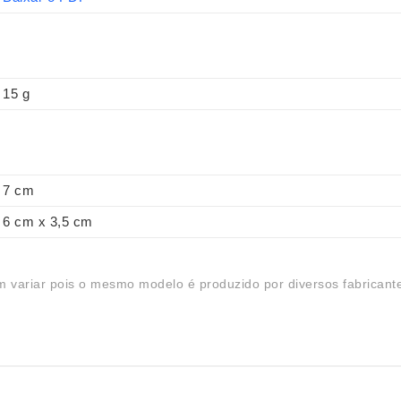
15 g
7 cm
6 cm x 3,5 cm
 variar pois o mesmo modelo é produzido por diversos fabricant