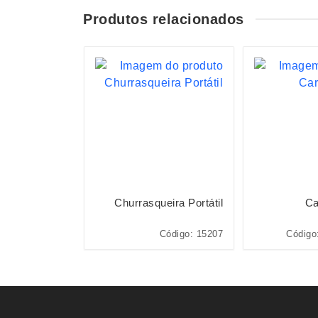
Produtos relacionados
ão Miniatura
Churrasqueira Portátil
Ca
BRINQ160-MIS
Código: 15207
Código