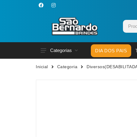
Categorias
DIA DOS PAIS
Acessórios p/ Celular
Caneca
Inicial
Categoria
Diversos(DESABILITAD
Acessórios para Carros
Canetas
Bar e Bebidas
Carrega
Blocos e Cadernetas
Casa
Bolsas Térmicas
Chapéu
Bonés
Chaveir
Brinquedos
Conjunt
Caixas de Som
Cooler