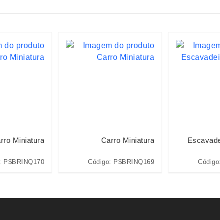
rro Miniatura
Carro Miniatura
Escavade
: P$BRINQ170
Código: P$BRINQ169
Código