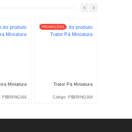
PROMOÇÕES
ira Miniatura
Trator Pá Miniatura
Guinda
: P$BRINQ166
Código: P$BRINQ168
Código