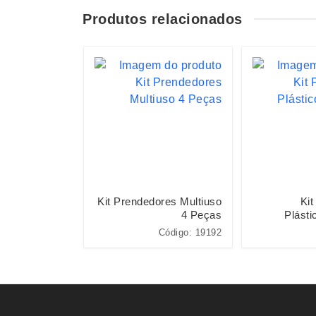
Produtos relacionados
ueijo 3 Peças
Kit Prendedores Multiuso
Kit
4 Peças
Plásti
Código: 15038
Código: 19192