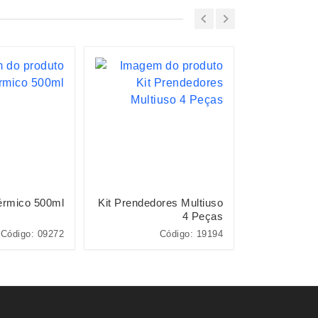
érmico 500ml
Kit Prendedores Multiuso
Kit Q
4 Peças
Código: 09272
Código: 19194