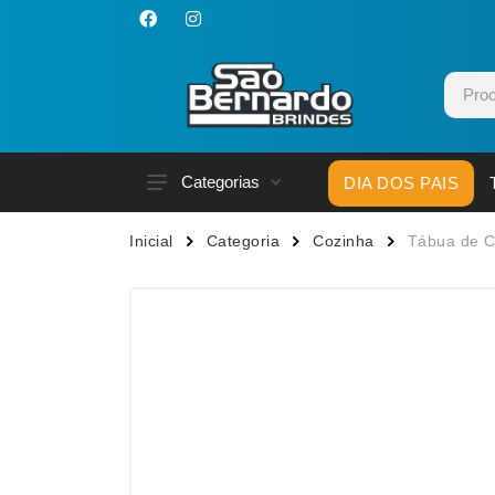
Categorias
DIA DOS PAIS
Acessórios p/ Celular
Caneca
Inicial
Categoria
Cozinha
Tábua de C
Acessórios para Carros
Canetas
Bar e Bebidas
Carrega
Blocos e Cadernetas
Casa
Bolsas Térmicas
Chapéu
Bonés
Chaveir
Brinquedos
Conjunt
Caixas de Som
Cooler