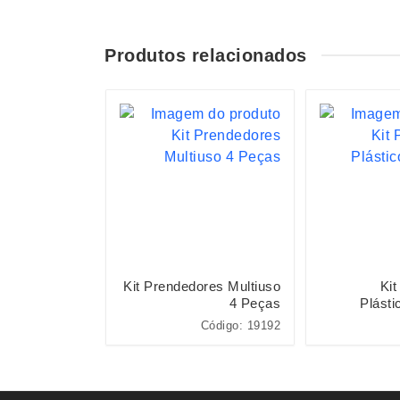
Produtos relacionados
ueijo 3 Peças
Kit Prendedores Multiuso
Kit
4 Peças
Plásti
Código: 15038
Código: 19192