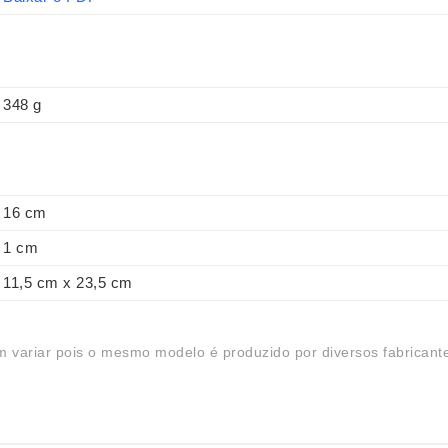
348 g
16 cm
1 cm
11,5 cm x 23,5 cm
 variar pois o mesmo modelo é produzido por diversos fabricant