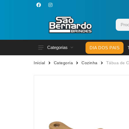
Categorias
DIA DOS PAIS
Acessórios p/ Celular
Caneca
Inicial
Categoria
Cozinha
Tábua de C
Acessórios para Carros
Canetas
Bar e Bebidas
Carrega
Blocos e Cadernetas
Casa
Bolsas Térmicas
Chapéu
Bonés
Chaveir
Brinquedos
Conjunt
Caixas de Som
Cooler