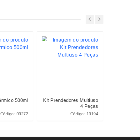
érmico 500ml
Kit Prendedores Multiuso
Kit Q
4 Peças
Código: 09272
Código: 19194