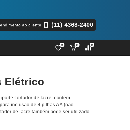
(11) 4368-2400
tendimento ao cliente
0
0
0
Lápis e Lapiseiras
Nécessa
as
Leques
Pastas
 Elétrico
Ouvido
Linha Ecológica
Pen Dri
uva
Linha Feminina
Petisqu
uporte cortador de lacre, contém
 e Telefonia
Linha Masculina
Pets
ara inclusão de 4 pilhas AA (não
sco
Malas Mochilas Bolsas
Plaquin
tador de lacre também pode ser utilizado
Microfones
Porta C
.
e Luminárias
Moda e Estilo
Porta Re