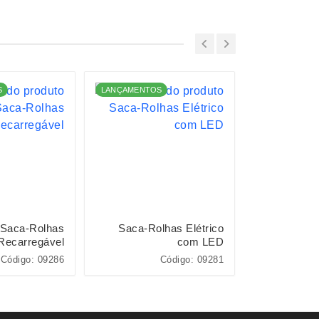
S
LANÇAMENTOS
LANÇAMENTO
Saca-Rolhas
Saca-Rolhas Elétrico
Saca-Ro
Recarregável
com LED
Código: 09286
Código: 09281