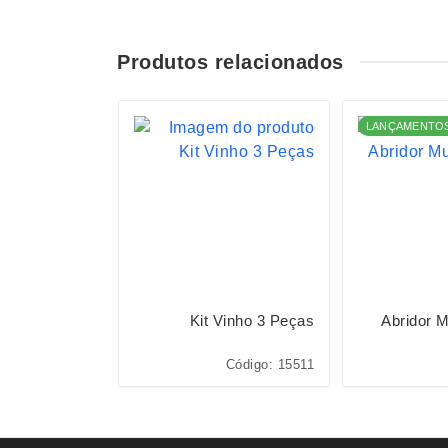
Produtos relacionados
S
LANÇAMENTO
 Metal com 2
Kit Vinho 3 Peças
Abridor M
Estágios
ódigo: 18621F
Código: 15511