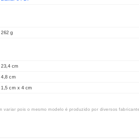
262 g
23,4 cm
4,8 cm
1,5 cm x 4 cm
 variar pois o mesmo modelo é produzido por diversos fabricant