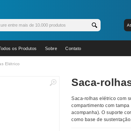
A
Todos os Produtos
Sobre
Contato
s
Copos
Estojos
s Elétrico
Cozinha
Ferrament
Saca-rolhas
dores
Cuidados Pessoais
Fones de 
Escritório
Guarda-Ch
Saca-rolhas elétrico com s
s
Espelhos
Informática
compartimento com tampa p
os
Esporte
Kit Churra
acompanha). O suporte cor
os Executivos
Esporte e Jogos
Kit Queijo
como base de sustentação
Esteiras
Lanternas 