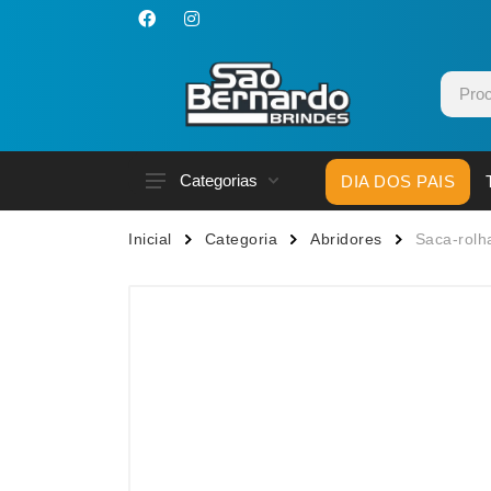
Categorias
DIA DOS PAIS
Acessórios p/ Celular
Caneca
Inicial
Categoria
Abridores
Saca-rolha
Acessórios para Carros
Canetas
Bar e Bebidas
Carrega
Blocos e Cadernetas
Casa
Bolsas Térmicas
Chapéu
Bonés
Chaveir
Brinquedos
Conjunt
Caixas de Som
Cooler