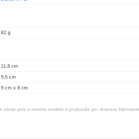
82 g
11,8 cm
9,5 cm
9 cm x 8 cm
 variar pois o mesmo modelo é produzido por diversos fabricant