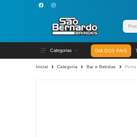
Categorias
DIA DOS PAIS
Acessórios p/ Celular
Caneca
Inicial
Categoria
Bar e Bebidas
Porta
Acessórios para Carros
Canetas
Bar e Bebidas
Carrega
Blocos e Cadernetas
Casa
Bolsas Térmicas
Chapéu
Bonés
Chaveir
Brinquedos
Conjunt
Caixas de Som
Cooler