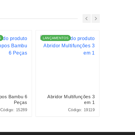
S
LANÇAMENTOS
LANÇAMENTO
opos Bambu 6
Abridor Multifunções 3
Kit 
Peças
em 1
Código: 15289
Código: 19119