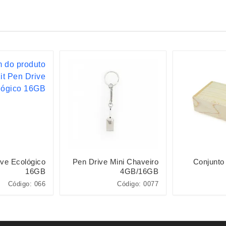
ive Ecológico
Pen Drive Mini Chaveiro
Conjunto
16GB
4GB/16GB
4GB/8GB
Código: 066
Código: 0077