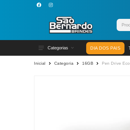
Categorias
DIA DOS PAIS
Acessórios p/ Celular
Caneca
Inicial
Categoria
16GB
Pen Drive Ec
Acessórios para Carros
Canetas
Bar e Bebidas
Carrega
Blocos e Cadernetas
Casa
Bolsas Térmicas
Chapéu
Bonés
Chaveir
Brinquedos
Conjunt
Caixas de Som
Cooler