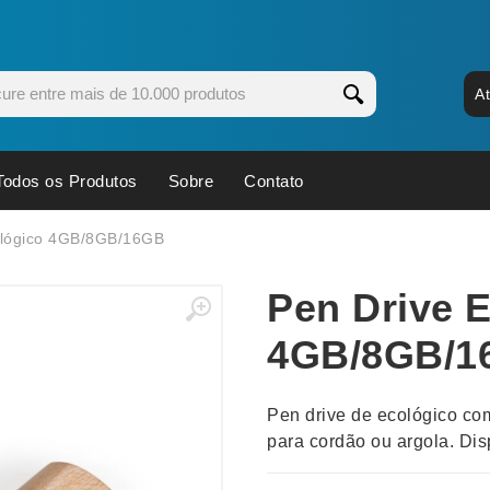
A
Todos os Produtos
Sobre
Contato
s
Copos
Estojos
ológico 4GB/8GB/16GB
Cozinha
Ferrament
Pen Drive 
dores
Cuidados Pessoais
Fones de 
Escritório
Guarda-Ch
4GB/8GB/1
s
Espelhos
Informática
os
Esporte
Kit Churra
Pen drive de ecológico com
os Executivos
Esporte e Jogos
Kit Queijo
para cordão ou argola. Di
Esteiras
Lanternas 