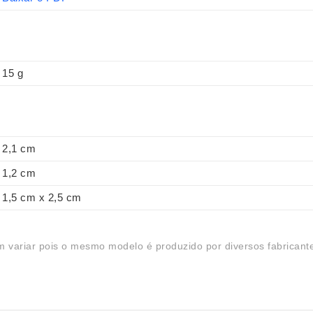
15 g
2,1 cm
1,2 cm
1,5 cm x 2,5 cm
 variar pois o mesmo modelo é produzido por diversos fabricant