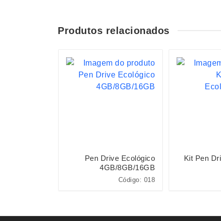
Produtos relacionados
ve Vidro 4GB
Pen Drive Ecológico
Kit Pen Dr
4GB/8GB/16GB
Código: 050
Código: 018