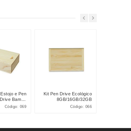
 Estojo e Pen
Kit Pen Drive Ecológico
Pen Drive C
Drive Bambu
8GB/16GB/32GB
/16GB/32GB
Código: 069
Código: 066