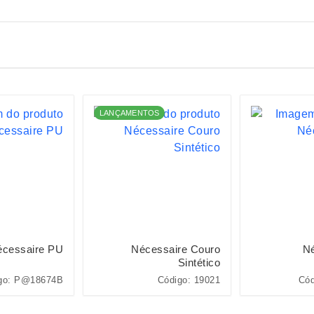
LANÇAMENTOS
cessaire PU
Nécessaire Couro
Né
Sintético
go: P@18674B
Código: 19021
Cód