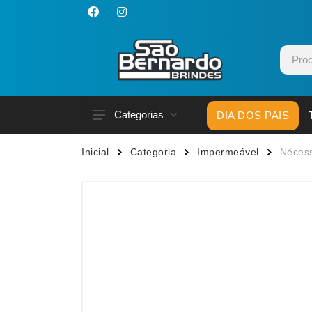
Categorias
DIA DOS PAIS
Acessórios p/ Celular
Caneca
Inicial
Categoria
Impermeável
Nécess
Acessórios para Carros
Canetas
Bar e Bebidas
Carrega
Blocos e Cadernetas
Casa
Bolsas Térmicas
Chapéu
Bonés
Chaveir
Brinquedos
Conjunt
Caixas de Som
Cooler