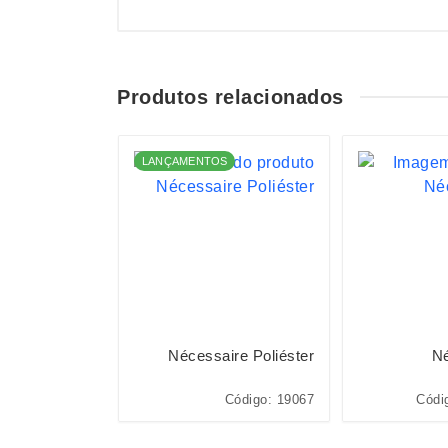
Produtos relacionados
S
LANÇAMENTOS
Nylon Oxford
Nécessaire Poliéster
Né
ódigo: 15150N
Código: 19067
Códi