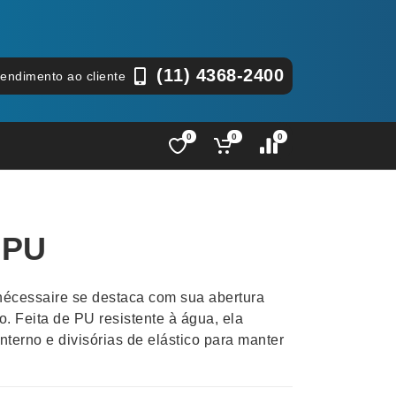
(11) 4368-2400
tendimento ao cliente
0
0
0
Lápis e Lapiseiras
Nécessa
as
Leques
Pastas
 PU
Ouvido
Linha Ecológica
Pen Dri
uva
Linha Feminina
Petisqu
 nécessaire se destaca com sua abertura
 e Telefonia
Linha Masculina
Pets
o. Feita de PU resistente à água, ela
sco
Malas Mochilas Bolsas
Plaquin
terno e divisórias de elástico para manter
Microfones
Porta C
e Luminárias
Moda e Estilo
Porta Re