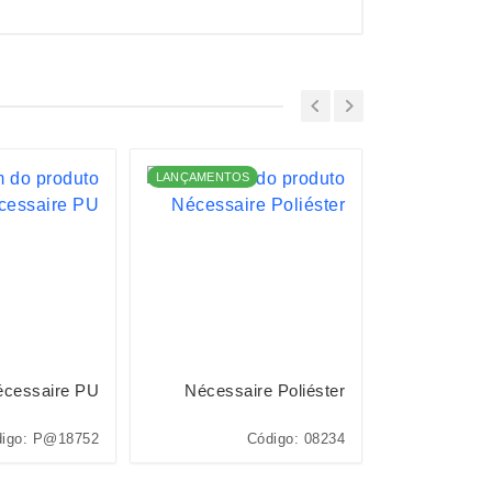
LANÇAMENTOS
LANÇAMENTO
cessaire PU
Nécessaire Poliéster
Nécess
igo: P@18752
Código: 08234