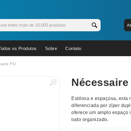
A
Todos os Produtos
Sobre
Contato
s
Copos
Estojos
aire PU
Cozinha
Ferrament
Nécessaire
dores
Cuidados Pessoais
Fones de 
Escritório
Guarda-Ch
Estilosa e espaçosa, esta
s
Espelhos
Informática
diferenciada por zíper dupl
os
Esporte
Kit Churra
oferece um amplo espaço in
os Executivos
Esporte e Jogos
Kit Queijo
tudo organizado.
Esteiras
Lanternas 