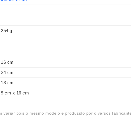
254 g
16 cm
24 cm
13 cm
9 cm x 16 cm
 variar pois o mesmo modelo é produzido por diversos fabricant