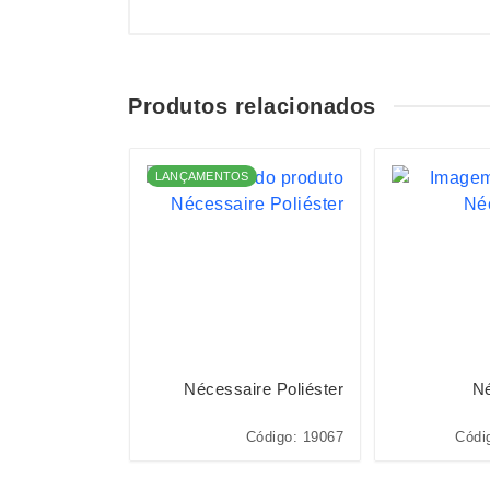
Produtos relacionados
S
LANÇAMENTOS
Nylon Oxford
Nécessaire Poliéster
Né
ódigo: 15150N
Código: 19067
Códi