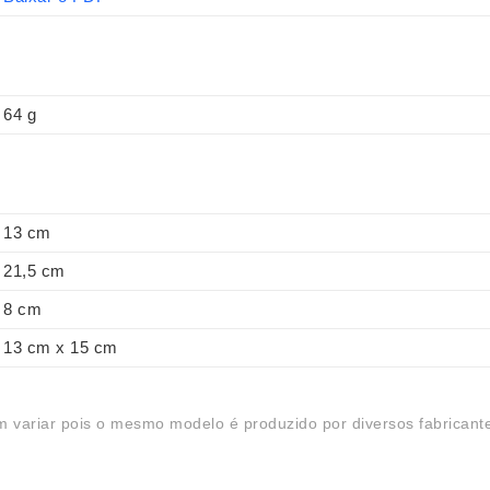
64 g
13 cm
21,5 cm
8 cm
13 cm x 15 cm
 variar pois o mesmo modelo é produzido por diversos fabricant