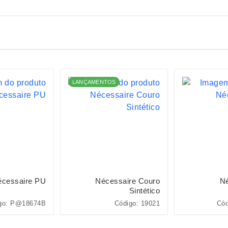
LANÇAMENTOS
cessaire PU
Nécessaire Couro
Né
Sintético
go: P@18674B
Código: 19021
Cód