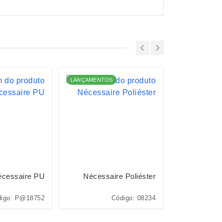
LANÇAMENTOS
LANÇAMENTO
cessaire PU
Nécessaire Poliéster
Nécess
igo: P@18752
Código: 08234