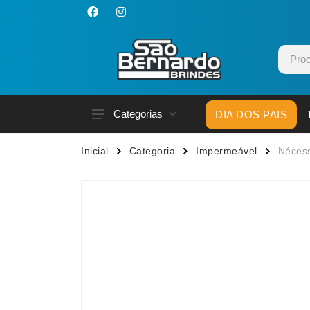
Categorias
DIA DOS PAIS
Acessórios p/ Celular
Caneca
Inicial
Categoria
Impermeável
Nécess
Acessórios para Carros
Canetas
Bar e Bebidas
Carrega
Blocos e Cadernetas
Casa
Bolsas Térmicas
Chapéu
Bonés
Chaveir
Brinquedos
Conjunt
Caixas de Som
Cooler