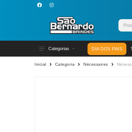
Categorias
DIA DOS PAIS
Acessórios p/ Celular
Caneca
Inicial
Categoria
Nécessaires
Nécess
Acessórios para Carros
Canetas
Bar e Bebidas
Carrega
Blocos e Cadernetas
Casa
Bolsas Térmicas
Chapéu
Bonés
Chaveir
Brinquedos
Conjunt
Caixas de Som
Cooler