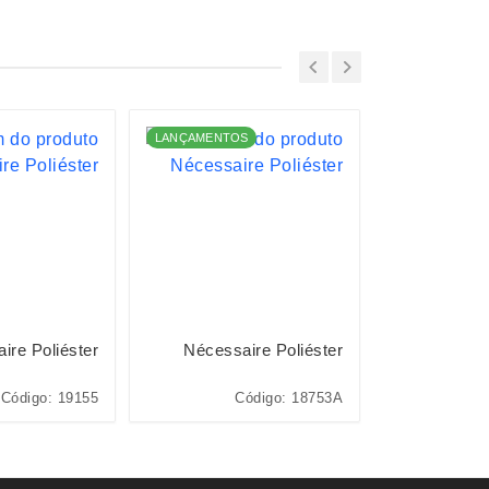
LANÇAMENTOS
ire Poliéster
Nécessaire Poliéster
Néc
Código: 19155
Código: 18753A