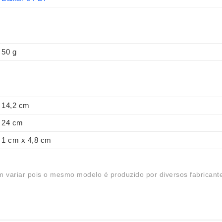
50 g
14,2 cm
24 cm
1 cm x 4,8 cm
 variar pois o mesmo modelo é produzido por diversos fabricant