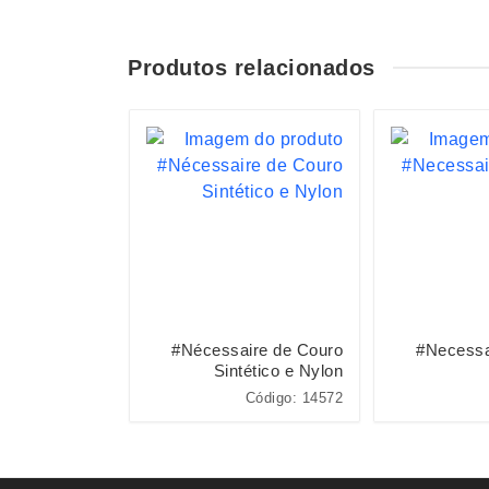
Produtos relacionados
S
ire Poliéster
#Nécessaire de Couro
#Necessa
Sintético e Nylon
Código: 19075
Código: 14572