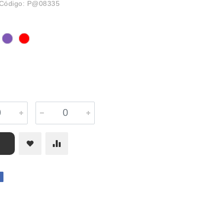
Código: P@08335
r