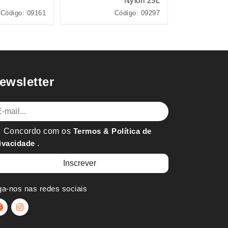
Nylon 29L
Código: 09161
Código: 09297
ewsletter
mail
Concordo com os
Termos & Política de
ivacidade
.
ga-nos nas redes sociais