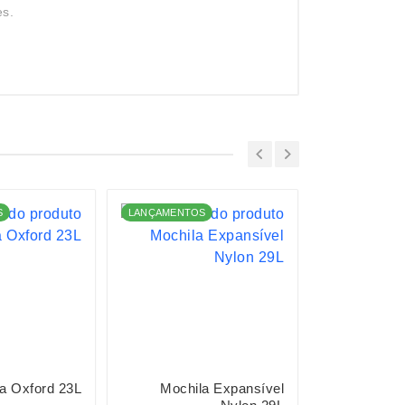
es.
S
LANÇAMENTOS
LANÇAMENTO
a Oxford 23L
Mochila Expansível
Mochil