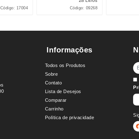
28 Litros
Código: 17004
Código: 09268
Informações
N
Todos os Produtos
E-
Sobre
Contato
os
Pr
00
Lista de Desejos
Comparar
Carrinho
Si
Política de privacidade