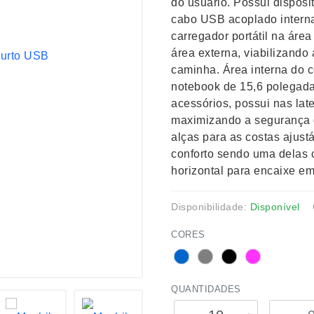
do usuário. Possui dispos
cabo USB acoplado intern
carregador portátil na áre
área externa, viabilizando 
caminha. Área interna do c
notebook de 15,6 polegadas
acessórios, possui nas late
maximizando a segurança da
alças para as costas ajus
conforto sendo uma delas c
horizontal para encaixe e
Disponibilidade:
Disponível
CORES
QUANTIDADES