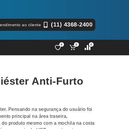
(11) 4368-2400
tendimento ao cliente
0
0
0
Lápis e Lapiseiras
Nécessa
as
Leques
Pastas
iéster Anti-Furto
Ouvido
Linha Ecológica
Pen Dri
uva
Linha Feminina
Petisqu
 e Telefonia
Linha Masculina
Pets
sco
Malas Mochilas Bolsas
Plaquin
éster. Pensando na segurança do usuário foi
Microfones
Porta C
nto principal na área traseira,
ra do produto mesmo com a mochila na costa
e Luminárias
Moda e Estilo
Porta Re