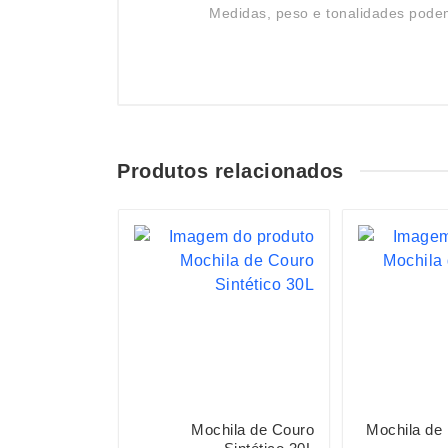
Medidas, peso e tonalidades podem
Produtos relacionados
S
Poliéster 20L
Mochila de Couro
Mochila de 