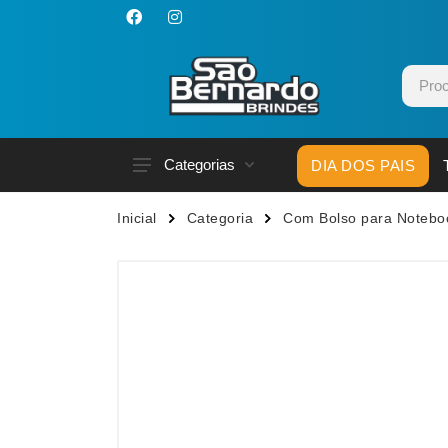
Categorias
DIA DOS PAIS
Acessórios p/ Celular
Caneca
Inicial
Categoria
Com Bolso para Notebo
Acessórios para Carros
Canetas
Bar e Bebidas
Carrega
Blocos e Cadernetas
Casa
Bolsas Térmicas
Chapéu
Bonés
Chaveir
Brinquedos
Conjunt
Caixas de Som
Cooler