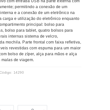
itivo com entrada USB na parte externa com
amente; permitindo a conexão de um
a interna e a conexão de um eletrônico na
a carga e utilização do eletrônico enquanto
ompartimento principal: bolso para
, bolso para tablet, quatro bolsos para
rais internas sistema de velcro,
 mochila. Parte frontal com faixa refletiva,
táveis revestidas com espuma para um maior
om bolso de zíper, alça para mãos e alça
m malas de viagem.
Código: 14290