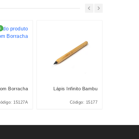
S
Com Borracha
Lápis Infinito Bambu
Lápis de 
ódigo: 15127A
Código: 15177
Código