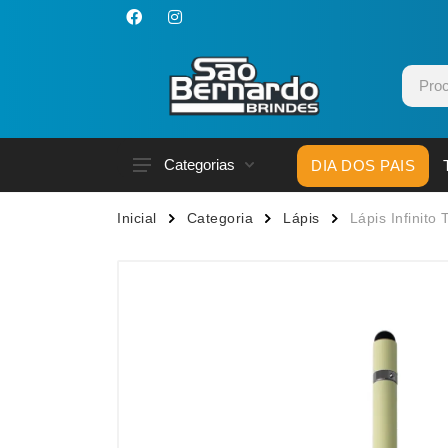
Categorias
DIA DOS PAIS
Acessórios p/ Celular
Caneca
Inicial
Categoria
Lápis
Lápis Infinito
Acessórios para Carros
Canetas
Bar e Bebidas
Carrega
Blocos e Cadernetas
Casa
Bolsas Térmicas
Chapéu
Bonés
Chaveir
Brinquedos
Conjunt
Caixas de Som
Cooler