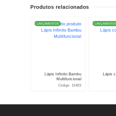
Produtos relacionados
LANÇAMENTOS
LANÇAMENTO
or de Tecido
Lápis Infinito Bambu
Lápis 
Multifuncional
igo: P@08047
Código: 15455