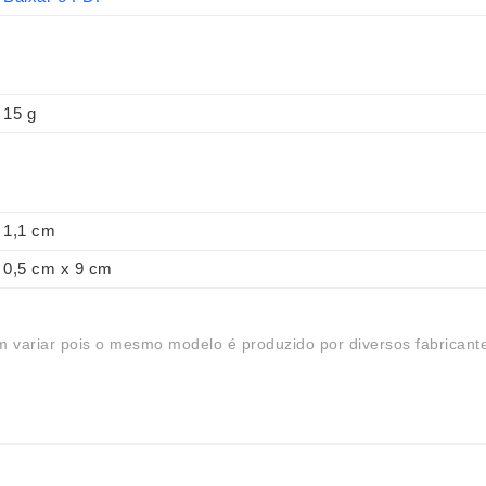
15 g
1,1 cm
0,5 cm x 9 cm
 variar pois o mesmo modelo é produzido por diversos fabricant