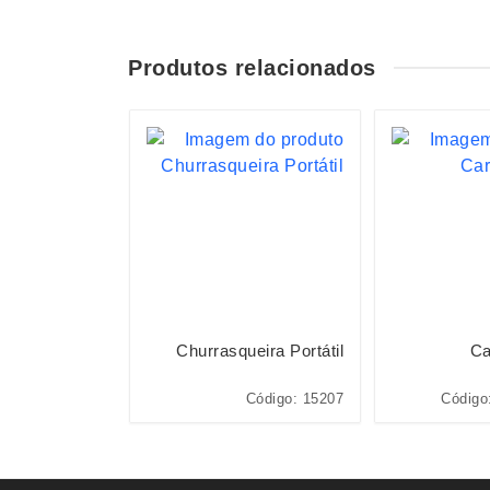
Produtos relacionados
ão Miniatura
Churrasqueira Portátil
Ca
BRINQ160-MIS
Código: 15207
Código