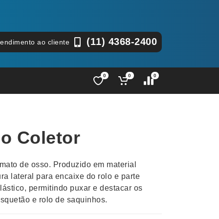
(11) 4368-2400
tendimento ao cliente
0
0
0
Lápis e Lapiseiras
Nécessa
as
Leques
Pastas
o Coletor
Ouvido
Linha Ecológica
Pen Dri
uva
Linha Feminina
Petisqu
rmato de osso. Produzido em material
 e Telefonia
Linha Masculina
Pets
ura lateral para encaixe do rolo e parte
sco
Malas Mochilas Bolsas
Plaquin
lástico, permitindo puxar e destacar os
Microfones
Porta C
quetão e rolo de saquinhos.
e Luminárias
Moda e Estilo
Porta Re