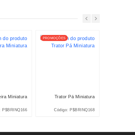
PROMOÇÕES
ira Miniatura
Trator Pá Miniatura
Guinda
: P$BRINQ166
Código: P$BRINQ168
Código