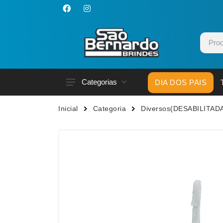
Categorias
DIA DOS PAIS
Acessórios p/ Celular
Caneca
Inicial
Categoria
Diversos(DESABILITAD
Acessórios para Carros
Canetas
Bar e Bebidas
Carrega
Blocos e Cadernetas
Casa
Bolsas Térmicas
Chapéu
Bonés
Chaveir
Brinquedos
Conjunt
Caixas de Som
Cooler