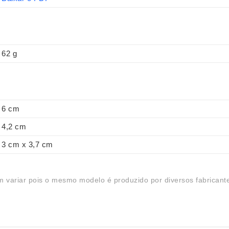
62 g
6 cm
4,2 cm
3 cm x 3,7 cm
 variar pois o mesmo modelo é produzido por diversos fabricant