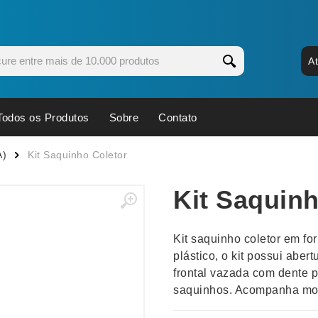
A
Todos os Produtos
Sobre
Contato
s
Copos
Estojos
A)
Kit Saquinho Coletor
Cozinha
Ferrament
Kit Saquinh
dores
Cuidados Pessoais
Fones de 
Escritório
Guarda-Ch
Kit saquinho coletor em fo
s
Espelhos
Informática
plástico, o kit possui abert
os
Esporte
Kit Churra
frontal vazada com dente p
os Executivos
Esporte e Jogos
Kit Queijo
saquinhos. Acompanha mos
Esteiras
Lanternas 