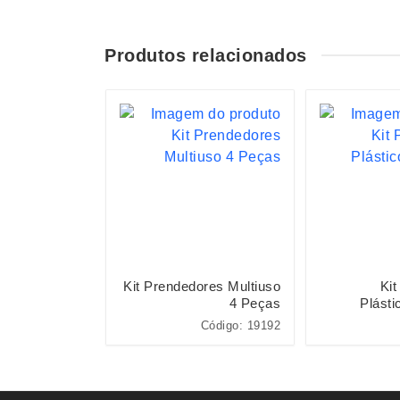
Produtos relacionados
ueijo 3 Peças
Kit Prendedores Multiuso
Kit
4 Peças
Plásti
Código: 15038
Código: 19192