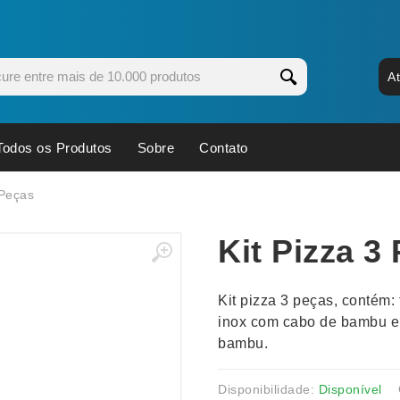
A
Todos os Produtos
Sobre
Contato
s
Copos
Estojos
 Peças
Cozinha
Ferrament
Kit Pizza 3
dores
Cuidados Pessoais
Fones de 
Escritório
Guarda-Ch
Kit pizza 3 peças, contém
s
Espelhos
Informática
inox com cabo de bambu e 
os
Esporte
Kit Churra
bambu.
os Executivos
Esporte e Jogos
Kit Queijo
Esteiras
Lanternas 
Disponibilidade:
Disponível