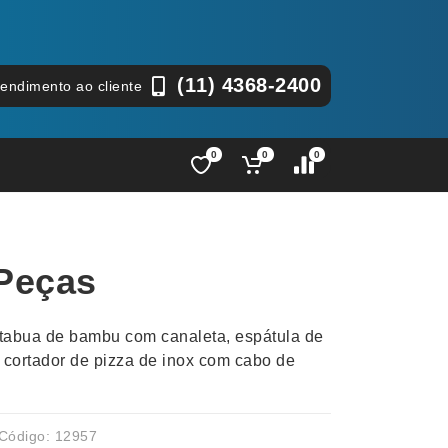
(11) 4368-2400
tendimento ao cliente
0
0
0
Lápis e Lapiseiras
Nécessa
as
Leques
Pastas
 Peças
Ouvido
Linha Ecológica
Pen Dri
uva
Linha Feminina
Petisqu
: tabua de bambu com canaleta, espátula de
 e Telefonia
Linha Masculina
Pets
cortador de pizza de inox com cabo de
sco
Malas Mochilas Bolsas
Plaquin
Microfones
Porta C
e Luminárias
Moda e Estilo
Porta Re
Código: 12957