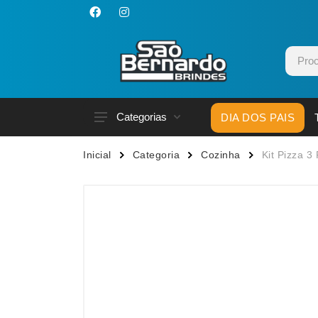
Categorias
DIA DOS PAIS
Acessórios p/ Celular
Caneca
Inicial
Categoria
Cozinha
Kit Pizza 3
Acessórios para Carros
Canetas
Bar e Bebidas
Carrega
Blocos e Cadernetas
Casa
Bolsas Térmicas
Chapéu
Bonés
Chaveir
Brinquedos
Conjunt
Caixas de Som
Cooler