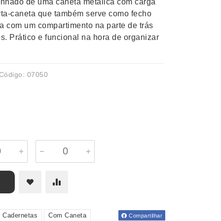
panhado de uma caneta metálica com carga
orta-caneta que também serve como fecho
nta com um compartimento na parte de trás
. Prático e funcional na hora de organizar
Código: 07050
e Cadernetas
Com Caneta
Compartilhar