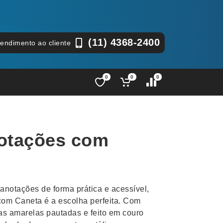
(11) 4368-2400
tendimento ao cliente
0
0
0
Lápis e Lapiseiras
Nécessa
as
Leques
Pastas
notações com
Ouvido
Linha Ecológica
Pen Dri
uva
Linha Feminina
Petisqu
 e Telefonia
Linha Masculina
Pets
sco
Malas Mochilas Bolsas
Plaquin
anotações de forma prática e acessível,
Microfones
Porta C
com Caneta é a escolha perfeita. Com
s amarelas pautadas e feito em couro
e Luminárias
Moda e Estilo
Porta Re