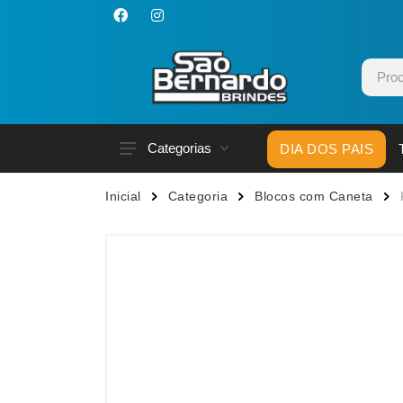
Categorias
DIA DOS PAIS
Acessórios p/ Celular
Caneca
Inicial
Categoria
Blocos com Caneta
Acessórios para Carros
Canetas
Bar e Bebidas
Carrega
Blocos e Cadernetas
Casa
Bolsas Térmicas
Chapéu
Bonés
Chaveir
Brinquedos
Conjunt
Caixas de Som
Cooler