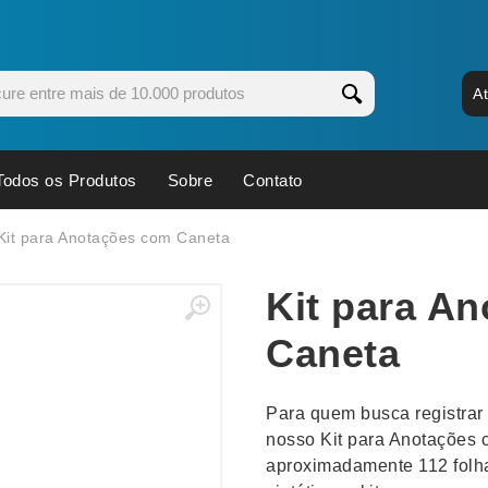
A
Todos os Produtos
Sobre
Contato
s
Copos
Estojos
Kit para Anotações com Caneta
Cozinha
Ferrament
Kit para A
dores
Cuidados Pessoais
Fones de 
Escritório
Guarda-Ch
Caneta
s
Espelhos
Informática
os
Esporte
Kit Churra
Para quem busca registrar 
os Executivos
Esporte e Jogos
Kit Queijo
nosso Kit para Anotações 
aproximadamente 112 folha
Esteiras
Lanternas 