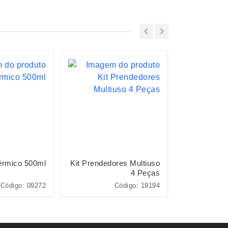
érmico 500ml
Kit Prendedores Multiuso
Kit Q
4 Peças
Código: 09272
Código: 19194