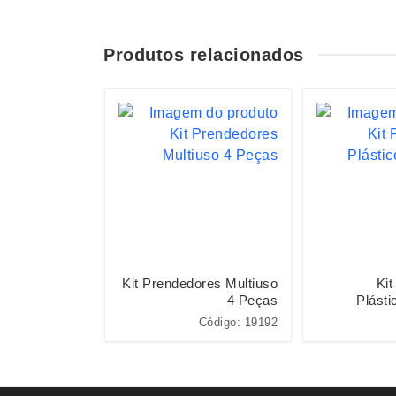
Produtos relacionados
ueijo 3 Peças
Kit Prendedores Multiuso
Kit
4 Peças
Plásti
Código: 15038
Código: 19192