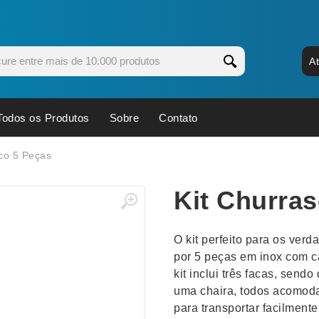
A
Todos os Produtos
Sobre
Contato
s
Copos
Estojos
co 5 Peças
Cozinha
Ferrament
Kit Churra
dores
Cuidados Pessoais
Fones de 
Escritório
Guarda-Ch
O kit perfeito para os ver
s
Espelhos
Informática
por 5 peças em inox com c
os
Esporte
Kit Churra
kit inclui três facas, send
os Executivos
Esporte e Jogos
Kit Queijo
uma chaira, todos acomoda
para transportar facilmente
Esteiras
Lanternas 