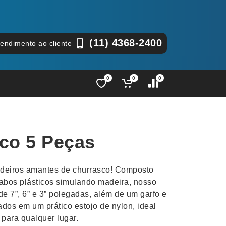
(11) 4368-2400
tendimento ao cliente
0
0
0
Lápis e Lapiseiras
Nécessa
as
Leques
Pastas
sco 5 Peças
Ouvido
Linha Ecológica
Pen Dri
uva
Linha Feminina
Petisqu
dadeiros amantes de churrasco! Composto
 e Telefonia
Linha Masculina
Pets
abos plásticos simulando madeira, nosso
sco
Malas Mochilas Bolsas
Plaquin
o de 7”, 6” e 3” polegadas, além de um garfo e
Microfones
Porta C
dos em um prático estojo de nylon, ideal
 para qualquer lugar.
e Luminárias
Moda e Estilo
Porta Re