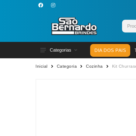
Categorias
DIA DOS PAIS
Acessórios p/ Celular
Caneca
Inicial
Categoria
Cozinha
Kit Churras
Acessórios para Carros
Canetas
Bar e Bebidas
Carrega
Blocos e Cadernetas
Casa
Bolsas Térmicas
Chapéu
Bonés
Chaveir
Brinquedos
Conjunt
Caixas de Som
Cooler