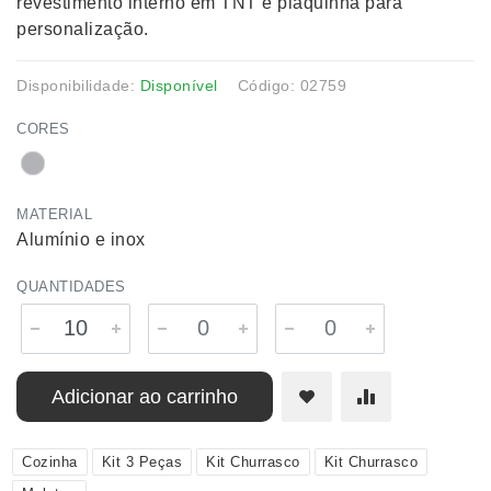
revestimento interno em TNT e plaquinha para
personalização.
Disponibilidade:
Disponível
Código: 02759
CORES
MATERIAL
Alumínio e inox
QUANTIDADES
Adicionar ao carrinho
Cozinha
Kit 3 Peças
Kit Churrasco
Kit Churrasco