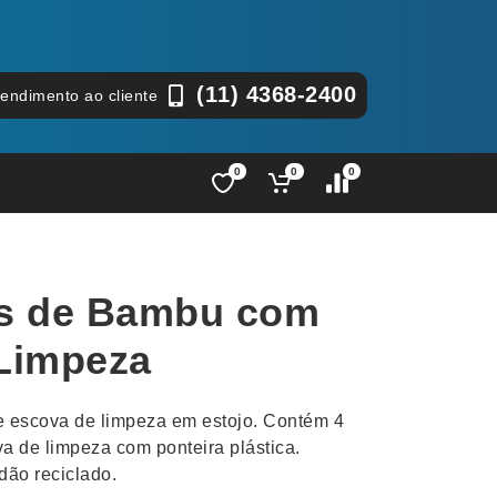
(11) 4368-2400
tendimento ao cliente
0
0
0
Lápis e Lapiseiras
Nécessa
as
Leques
Pastas
os de Bambu com
Ouvido
Linha Ecológica
Pen Dri
uva
Linha Feminina
Petisqu
Limpeza
 e Telefonia
Linha Masculina
Pets
sco
Malas Mochilas Bolsas
Plaquin
e escova de limpeza em estojo. Contém 4
Microfones
Porta C
 de limpeza com ponteira plástica.
ão reciclado.
e Luminárias
Moda e Estilo
Porta Re