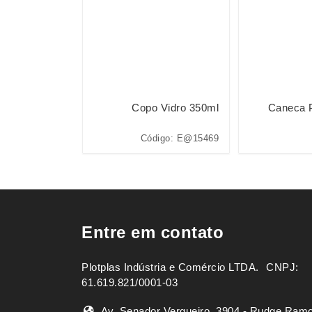
s e Limpador
Copo Vidro 350ml
Caneca 
go: P@14201P
Código: E@15469
Entre em contato
Plotplas Indústria e Comércio LTDA. ㅤㅤㅤ CNPJ:
61.619.821/0001-03
Av. Senador Vergueiro, 3904 - Rudge Ram