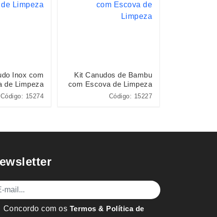
udo Inox com
Kit Canudos de Bambu
Kit Canudo
a de Limpeza
com Escova de Limpeza
Código: 15274
Código: 15227
Códi
ewsletter
mail
Concordo com os
Termos & Política de