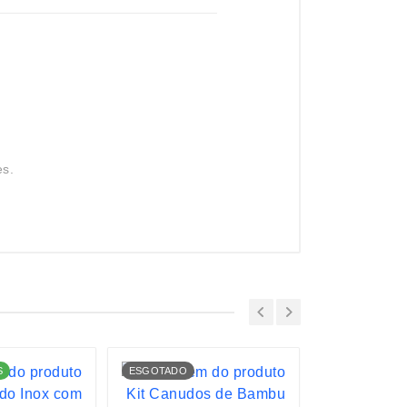
es.
S
ESGOTADO