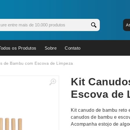
A
Todos os Produtos
Sobre
Contato
s
Copos
Estojos
os de Bambu com Escova de Limpeza
Cozinha
Ferrament
Kit Canud
dores
Cuidados Pessoais
Fones de 
Escritório
Guarda-Ch
Escova de 
s
Espelhos
Informática
os
Esporte
Kit Churra
Kit canudo de bambu reto 
os Executivos
Esporte e Jogos
Kit Queijo
canudos de bambu e escova
Acompanha estojo de algod
Esteiras
Lanternas 