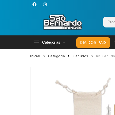
Categorias
DIA DOS PAIS
Acessórios p/ Celular
Caneca
Inicial
Categoria
Canudos
Kit Canud
Acessórios para Carros
Canetas
Bar e Bebidas
Carrega
Blocos e Cadernetas
Casa
Bolsas Térmicas
Chapéu
Bonés
Chaveir
Brinquedos
Conjunt
Caixas de Som
Cooler