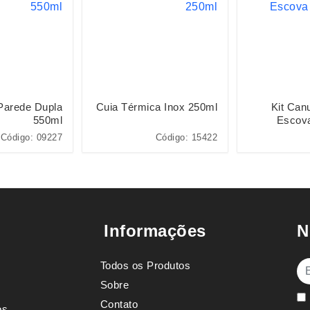
Parede Dupla
Cuia Térmica Inox 250ml
Kit Can
550ml
Escov
Código: 09227
Código: 15422
Informações
N
Todos os Produtos
E-
Sobre
Contato
os