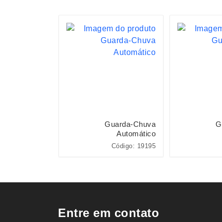
uarda-chuva
Guarda-Chuva
G
Automático
Automático
Código: 15204
Código: 19195
Entre em contato