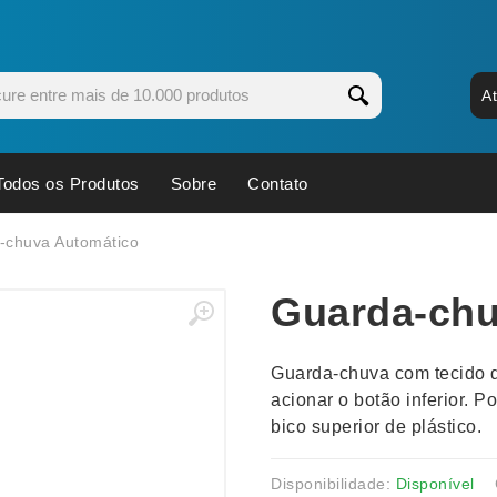
A
Todos os Produtos
Sobre
Contato
s
Copos
Estojos
-chuva Automático
Cozinha
Ferrament
Guarda-chu
dores
Cuidados Pessoais
Fones de 
Escritório
Guarda-Ch
Guarda-chuva com tecido d
s
Espelhos
Informática
acionar o botão inferior. P
os
Esporte
Kit Churra
bico superior de plástico.
os Executivos
Esporte e Jogos
Kit Queijo
Esteiras
Lanternas 
Disponibilidade:
Disponível