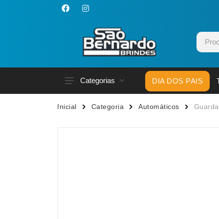
Categorias
DIA DOS PAIS
Acessórios p/ Celular
Caneca
Inicial
Categoria
Automáticos
Guarda
Acessórios para Carros
Canetas
Bar e Bebidas
Carrega
Blocos e Cadernetas
Casa
Bolsas Térmicas
Chapéu
Bonés
Chaveir
Brinquedos
Conjunt
Caixas de Som
Cooler