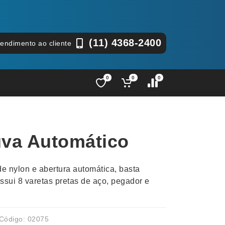
(11) 4368-2400
tendimento ao cliente
0
0
0
Lápis e Lapiseiras
Nécessa
as
Leques
Pastas
va Automático
Ouvido
Linha Ecológica
Pen Dri
uva
Linha Feminina
Petisqu
e nylon e abertura automática, basta
 e Telefonia
Linha Masculina
Pets
ossui 8 varetas pretas de aço, pegador e
sco
Malas Mochilas Bolsas
Plaquin
Microfones
Porta C
e Luminárias
Moda e Estilo
Porta Re
Código: 02075