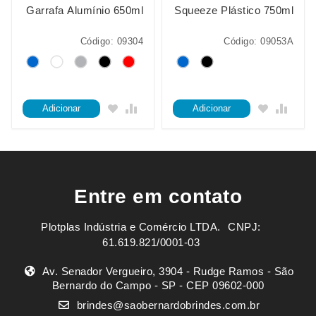
Garrafa Alumínio 650ml
Squeeze Plástico 750ml
Código: 09304
Código: 09053A
Adicionar
Adicionar
Entre em contato
Plotplas Indústria e Comércio LTDA. ㅤㅤㅤ CNPJ:
61.619.821/0001-03
Av. Senador Vergueiro, 3904 - Rudge Ramos - São
Bernardo do Campo - SP - CEP 09602-000
brindes@saobernardobrindes.com.br