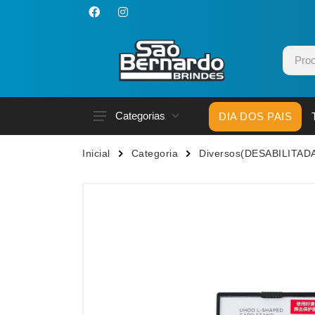
Categorias
DIA DOS PAIS
Acessórios p/ Celular
Caneca
Inicial
Categoria
Diversos(DESABILITAD
Acessórios para Carros
Canetas
Bar e Bebidas
Carrega
Blocos e Cadernetas
Casa
Bolsas Térmicas
Chapéu
Bonés
Chaveir
Brinquedos
Conjunt
Caixas de Som
Cooler