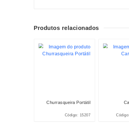
Produtos relacionados
ão Miniatura
Churrasqueira Portátil
Ca
BRINQ160-MIS
Código: 15207
Código