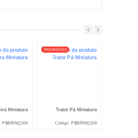
PROMOÇÕES
ira Miniatura
Trator Pá Miniatura
Guinda
: P$BRINQ166
Código: P$BRINQ168
Código