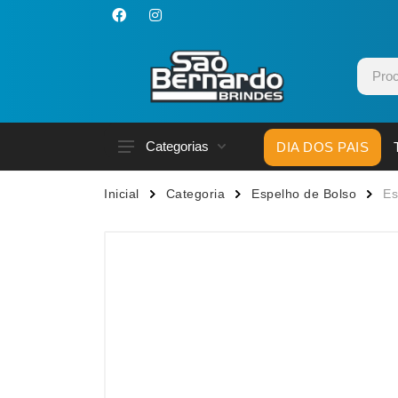
Categorias
DIA DOS PAIS
Acessórios p/ Celular
Caneca
Inicial
Categoria
Espelho de Bolso
Es
Acessórios para Carros
Canetas
Bar e Bebidas
Carrega
Blocos e Cadernetas
Casa
Bolsas Térmicas
Chapéu
Bonés
Chaveir
Brinquedos
Conjunt
Caixas de Som
Cooler