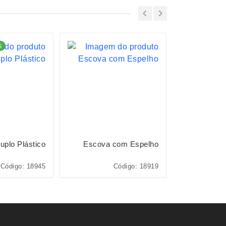
S
LANÇAMENTO
uplo Plástico
Escova com Espelho
Espe
Código: 18945
Código: 18919