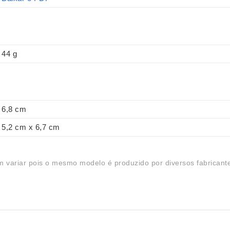
44 g
6,8 cm
5,2 cm x 6,7 cm
 variar pois o mesmo modelo é produzido por diversos fabricant