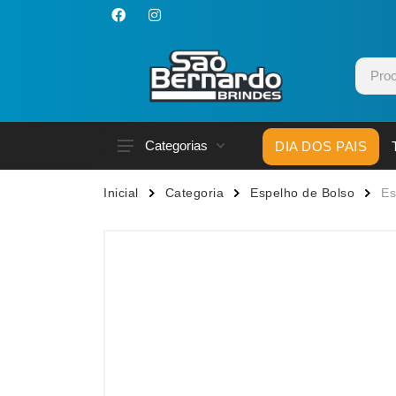
Categorias
DIA DOS PAIS
Acessórios p/ Celular
Caneca
Inicial
Categoria
Espelho de Bolso
Es
Acessórios para Carros
Canetas
Bar e Bebidas
Carrega
Blocos e Cadernetas
Casa
Bolsas Térmicas
Chapéu
Bonés
Chaveir
Brinquedos
Conjunt
Caixas de Som
Cooler