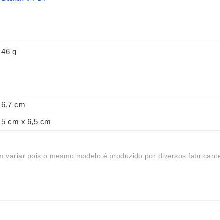
46 g
6,7 cm
5 cm x 6,5 cm
 variar pois o mesmo modelo é produzido por diversos fabricant