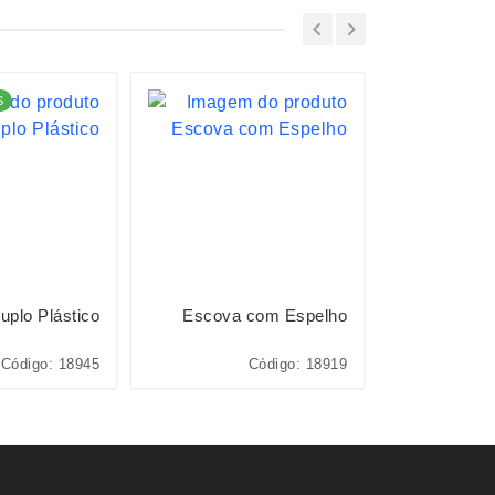
S
LANÇAMENTO
uplo Plástico
Escova com Espelho
Espe
Código: 18945
Código: 18919