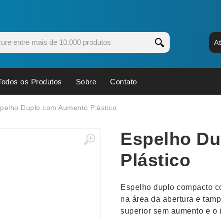
A
Todos os Produtos
Sobre
Contato
s
Copos
Estojos
pelho Duplo com Aumento Plástico
Cozinha
Ferrament
Espelho D
dores
Cuidados Pessoais
Fones de 
Escritório
Guarda-Ch
Plástico
s
Espelhos
Informática
os
Esporte
Kit Churra
Espelho duplo compacto co
os Executivos
Esporte e Jogos
Kit Queijo
na área da abertura e tamp
superior sem aumento e o 
Esteiras
Lanternas 