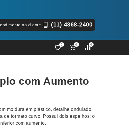
(11) 4368-2400
tendimento ao cliente
0
0
0
Lápis e Lapiseiras
Nécessa
as
Leques
Pastas
uplo com Aumento
Ouvido
Linha Ecológica
Pen Dri
uva
Linha Feminina
Petisqu
 e Telefonia
Linha Masculina
Pets
sco
Malas Mochilas Bolsas
Plaquin
m moldura em plástico, detalhe ondulado
Microfones
Porta C
a de formato curvo. Possui dois espelhos: o
inferior com aumento.
e Luminárias
Moda e Estilo
Porta Re