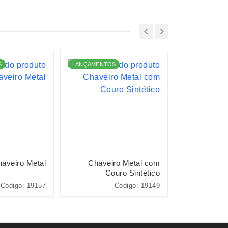
S
LANÇAMENTOS
LANÇAMENTO
aveiro Metal
Chaveiro Metal com
Chavei
Couro Sintético
Co
Código: 19157
Código: 19149