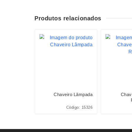
Produtos relacionados
S
iro Lâmpada
Chaveiro Lâmpada
Chave
Código: 15326
Código: 15326