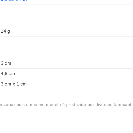
14 g
3 cm
4,6 cm
3 cm x 1 cm
 variar pois o mesmo modelo é produzido por diversos fabricant