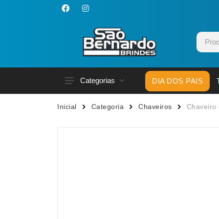
Categorias
DIA DOS PAIS
Acessórios p/ Celular
Caneca
Inicial
Categoria
Chaveiros
Chaveiro 
Acessórios para Carros
Canetas
Bar e Bebidas
Carrega
Blocos e Cadernetas
Casa
Bolsas Térmicas
Chapéu
Bonés
Chaveir
Brinquedos
Conjunt
Caixas de Som
Cooler