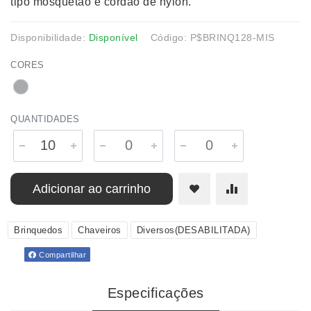
tipo mosquetão e cordão de nylon.
Disponibilidade:
Disponível
Código: P$BRINQ128-MIS
CORES
QUANTIDADES
Adicionar ao carrinho
Brinquedos
Chaveiros
Diversos(DESABILITADA)
Compartilhar
Especificações