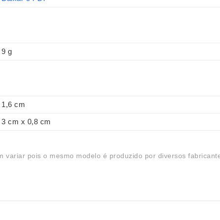
9 g
1,6 cm
3 cm x 0,8 cm
 variar pois o mesmo modelo é produzido por diversos fabricant