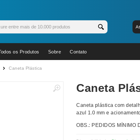
A
Todos os Produtos
Sobre
Contato
s
Copos
Estojos
Caneta Plástica
Cozinha
Ferrament
Caneta Plás
dores
Cuidados Pessoais
Fones de 
Escritório
Guarda-Ch
Caneta plástica com detal
s
Espelhos
Informática
azul 1.0 mm e acionamento
os
Esporte
Kit Churra
OBS.: PEDIDOS MÍNIMO 
os Executivos
Esporte e Jogos
Kit Queijo
Esteiras
Lanternas 