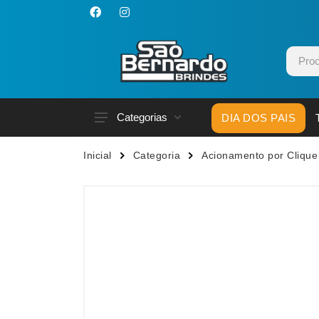
Categorias
DIA DOS PAIS
Acessórios p/ Celular
Caneca
Inicial
Categoria
Acionamento por Clique
Acessórios para Carros
Canetas
Bar e Bebidas
Carrega
Blocos e Cadernetas
Casa
Bolsas Térmicas
Chapéu
Bonés
Chaveir
Brinquedos
Conjunt
Caixas de Som
Cooler