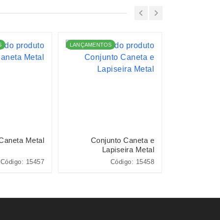
S
LANÇAMENTOS
Caneta Metal
Conjunto Caneta e
Pacote
Lapiseira Metal
Código: 15457
Código: 15458
Cód