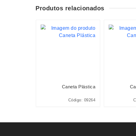
Produtos relacionados
neta Plástica
Caneta Plástica
Ca
o: 01091L*CP*
Código: 09264
C